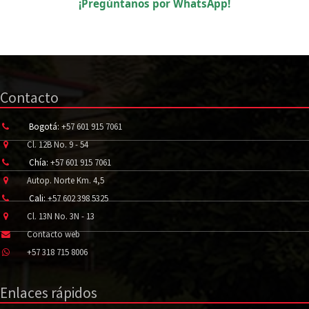
¡Pregúntanos por WhatsApp!
Contacto
Bogotá:
+57 601 915 7061
Cl. 12B No. 9 - 54
Chía:
+57 601 915 7061
Autop. Norte Km. 4,5
Cali:
+57 602 398 5325
Cl. 13N No. 3N - 13
Contacto web
+57 318 715 8006
Enlaces rápidos