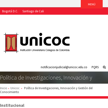
Bogotá D.C.
Santiago de Cali
Aspirantes
Estudiantes
Egresados
Docentes
Funcionarios
notificacionjudicial@unicoc.edu.co
PQRS
Política de Investigaciones, Innovación y
Gestión del Conocimiento
Inicio
Unicoc
Política de Investigaciones, Innovación y Gestión del
Conocimiento
Institucional