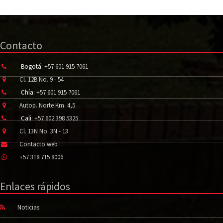
Contacto
Bogotá:
+57 601 915 7061
Cl. 12B No. 9 - 54
Chía:
+57 601 915 7061
Autop. Norte Km. 4,5
Cali:
+57 602 398 5325
Cl. 13N No. 3N - 13
Contacto web
+57 318 715 8006
Enlaces rápidos
Noticias