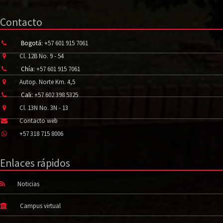
Contacto
Bogotá:
+57 601 915 7061
Cl. 12B No. 9 - 54
Chía:
+57 601 915 7061
Autop. Norte Km. 4,5
Cali:
+57 602 398 5325
Cl. 13N No. 3N - 13
Contacto web
+57 318 715 8006
Enlaces rápidos
Noticias
Campus virtual