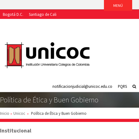
Bogotá D.C.
Santiago de Cali
Aspirantes
Estudiantes
Egresados
Docentes
Funcionarios
notificacionjudicial@unicoc.edu.co
PQRS
Política de Ética y Buen Gobierno
Inicio
Unicoc
Política de Ética y Buen Gobierno
Institucional