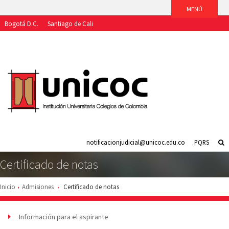
Bogotá D.C.
Santiago de Cali
Aspirantes
Estudiantes
Egresados
Docentes
Funcionarios
notificacionjudicial@unicoc.edu.co
PQRS
Certificado de notas
Inicio
Admisiones
Certificado de notas
Información para el aspirante