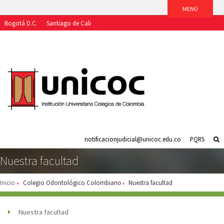
Bogotá D.C.
Santiago de Cali
Aspirantes
Estudiantes
Egresados
Docentes
Funcionarios
notificacionjudicial@unicoc.edu.co
PQRS
Nuestra facultad
Inicio
Colegio Odontológico Colombiano
Nuestra facultad
Nuestra facultad