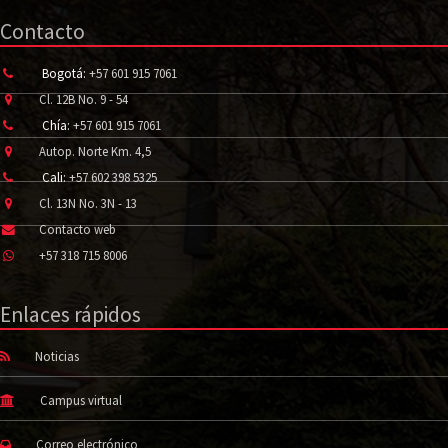
Contacto
Bogotá:
+57 601 915 7061
Cl. 12B No. 9 - 54
Chía:
+57 601 915 7061
Autop. Norte Km. 4,5
Cali:
+57 602 398 5325
Cl. 13N No. 3N - 13
Contacto web
+57 318 715 8006
Enlaces rápidos
Noticias
Campus virtual
Correo electrónico