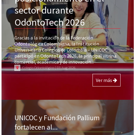
sector durante
OdontoTech 2026
Gracias a la invitación de la Federación
Odontológica Colombiana, la Institución
Universitaria Colegios de Colombia – UNICOC
participó en OdontoTech 2026, la principal vitrina
comercial, académica y de innovación...
Colegio Odontológico | 03 Aug 2026
Ver más
UNICOC y Fundación Pallium
fortalecen al...