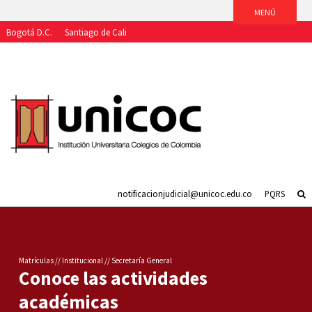
IDIOMA
Bogotá D.C.
Santiago de Cali
Aspirantes
Estudiantes
Egresados
Docentes
Funcionarios
notificacionjudicial@unicoc.edu.co
PQRS
Matrículas // Institucional // Secretaría General
Conoce las actividades
académicas