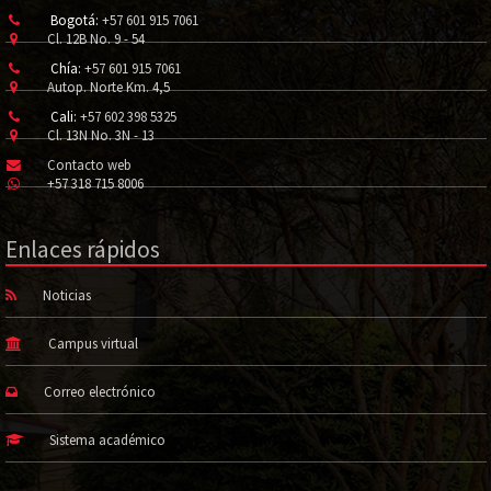
Bogotá:
+57 601 915 7061
Cl. 12B No. 9 - 54
Chía:
+57 601 915 7061
Autop. Norte Km. 4,5
Cali:
+57 602 398 5325
Cl. 13N No. 3N - 13
Contacto web
+57 318 715 8006
Enlaces rápidos
Noticias
Campus virtual
Correo electrónico
Sistema académico