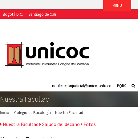
Bogotá D.C.
Santiago de Cali
Aspirantes
Estudiantes
Egresados
Docentes
Funcionarios
notificacionjudicial@unicoc.edu.co
PQRS
Nuestra Facultad
Inicio
Colegio de Psicología
Nuestra Facultad
Nuestra Facultad
Saludo del decano
Fotos