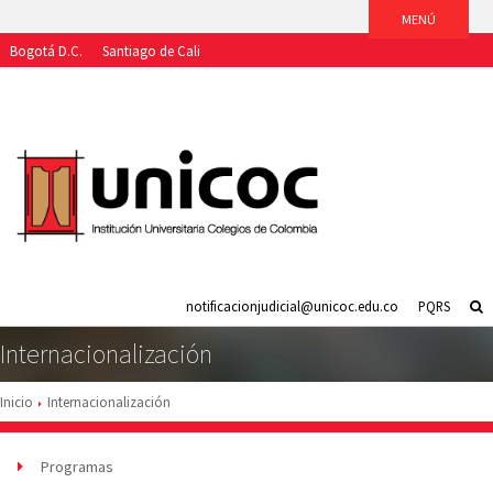
Bogotá D.C.
Santiago de Cali
Aspirantes
Estudiantes
Egresados
Docentes
Funcionarios
notificacionjudicial@unicoc.edu.co
PQRS
Internacionalización
Inicio
Internacionalización
Programas