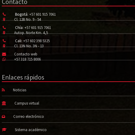
Contacto
Bogotá:
+57 601 915 7061
Cl. 12B No. 9 - 54
Chía:
+57 601 915 7061
Autop. Norte Km. 4,5
Cali:
+57 602 398 5325
Cl. 13N No. 3N - 13
Contacto web
+57 318 715 8006
Enlaces rápidos
Noticias
Campus virtual
Correo electrónico
Sistema académico