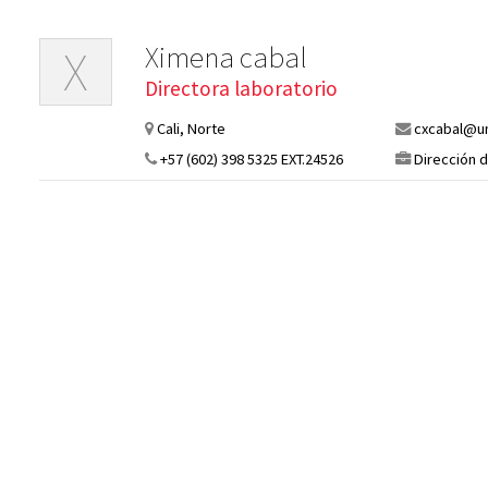
Ximena cabal
X
Directora laboratorio
Cali, Norte
cxcabal@un
+57 (602) 398 5325 EXT.24526
Dirección d