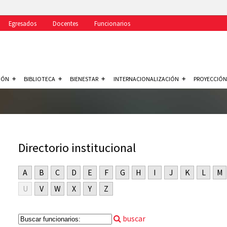
Egresados
Docentes
Funcionarios
IÓN
BIBLIOTECA
BIENESTAR
INTERNACIONALIZACIÓN
PROYECCIÓN
Directorio institucional
A
B
C
D
E
F
G
H
I
J
K
L
M
U
V
W
X
Y
Z
buscar