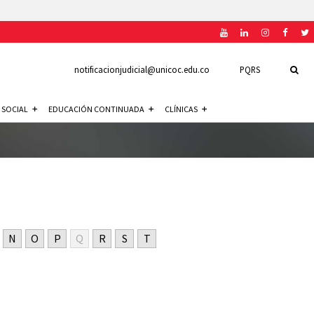
notificacionjudicial@unicoc.edu.co
PQRS
 SOCIAL
EDUCACIÓN CONTINUADA
CLÍNICAS
N
O
P
Q
R
S
T