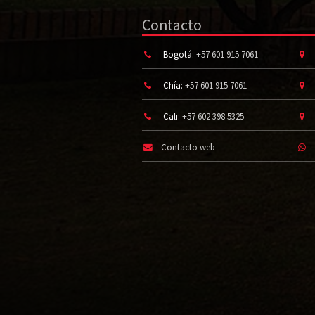
Contacto
Bogotá:
+57 601 915 7061
Chía:
+57 601 915 7061
Cali:
+57 602 398 5325
Contacto web