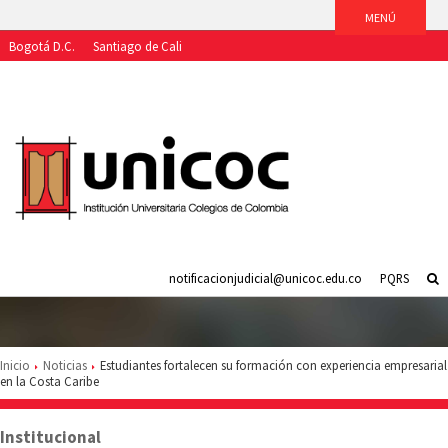
Bogotá D.C.
Santiago de Cali
Aspirantes
Estudiantes
Egresados
Docentes
Funcionarios
notificacionjudicial@unicoc.edu.co
PQRS
Inicio
Noticias
Estudiantes fortalecen su formación con experiencia empresarial
en la Costa Caribe
Institucional