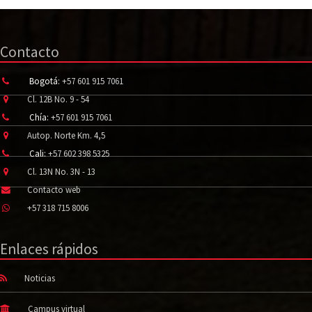
Contacto
Bogotá:
+57 601 915 7061
Cl. 12B No. 9 - 54
Chía:
+57 601 915 7061
Autop. Norte Km. 4,5
Cali:
+57 602 398 5325
Cl. 13N No. 3N - 13
Contacto web
+57 318 715 8006
Enlaces rápidos
Noticias
Campus virtual