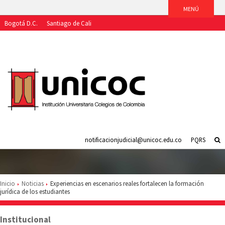
Bogotá D.C.
Santiago de Cali
Aspirantes
Estudiantes
Egresados
Docentes
Funcionarios
notificacionjudicial@unicoc.edu.co
PQRS
Inicio
Noticias
Experiencias en escenarios reales fortalecen la formación
jurídica de los estudiantes
Institucional