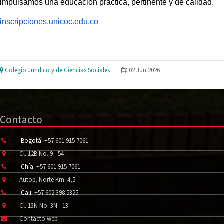
impulsamos una educación práctica, pertinente y de calidad.
inscripciones.unicoc.edu.co
Colegio Juridico y de Ciencias Sociales
02 Jun 2026
Contacto
Bogotá:
+57 601 915 7061
Cl. 12B No. 9 - 54
Chía:
+57 601 915 7061
Autop. Norte Km. 4,5
Cali:
+57 602 398 5325
Cl. 13N No. 3N - 13
Contacto web