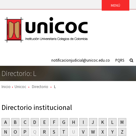
notificacionjudicial@unicoc.edu.co
PQRS
Directorio: L
Inicio
Unicoc
Directorio
L
Directorio institucional
A
B
C
D
E
F
G
H
I
J
K
L
M
N
O
P
Q
R
S
T
U
V
W
X
Y
Z