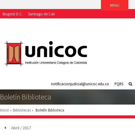
Bogotá D.C.
Santiago de Cali
Aspirantes
Estudiantes
Egresados
Docentes
Funcionarios
notificacionjudicial@unicoc.edu.co
PQRS
Boletín Biblioteca
Inicio
Bibliotecas
Boletín Biblioteca
Abril / 2017